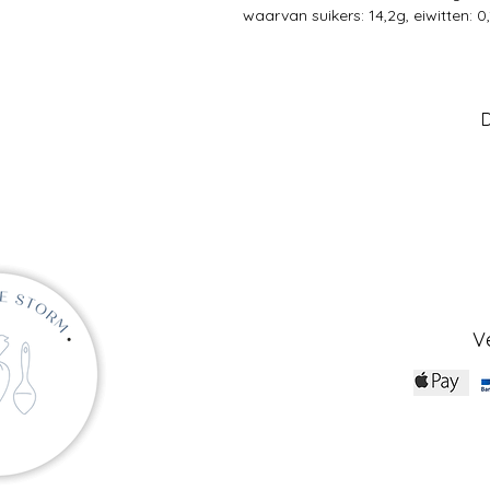
waarvan suikers: 14,2g, eiwitten: 0,
D
V