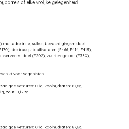
yborrels of elke vrolijke gelegenheid!
) maltodextrine, suiker, bevochtigingsmiddel
170), dextrose, stabilisatoren (E466, E414, E415),
onserveermiddel (E202), zuurteregelaar (E330),
geschikt voor veganisten.
erzadigde vetzuren: 0,1g, koolhydraten: 87,6g,
1g, zout: 0,129g
erzadigde vetzuren: 0,1g, koolhydraten: 87,6g,