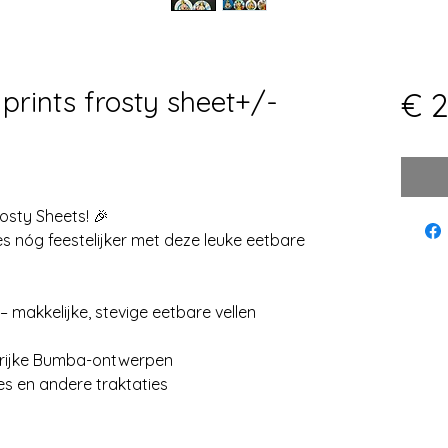
rints frosty sheet+/-
€ 2
osty Sheets! 🎉
 nóg feestelijker met deze leuke eetbare
makkelijke, stevige eetbare vellen
urrijke Bumba-ontwerpen
es en andere traktaties