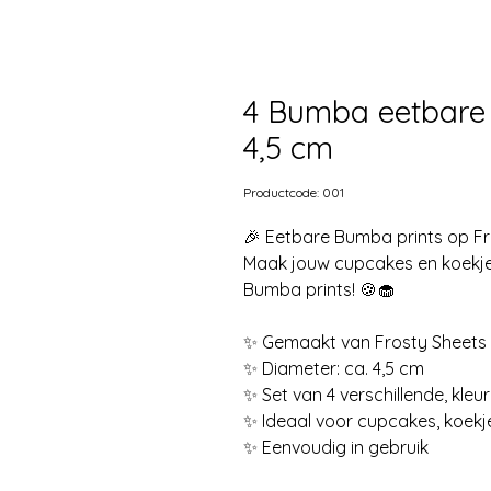
4 Bumba eetbare p
4,5 cm
Productcode: 001
🎉 Eetbare Bumba prints op Fr
Maak jouw cupcakes en koekjes
Bumba prints! 🍪🧁
✨ Gemaakt van Frosty Sheets – 
✨ Diameter: ca. 4,5 cm
✨ Set van 4 verschillende, kle
✨ Ideaal voor cupcakes, koekj
✨ Eenvoudig in gebruik