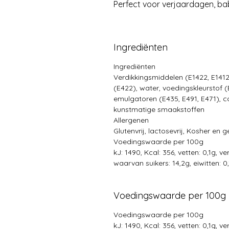
Perfect voor verjaardagen, bab
Ingrediënten
Ingrediënten
Verdikkingsmiddelen (E1422, E1412
(E422), water, voedingskleurstof (E
emulgatoren (E435, E491, E471), c
kunstmatige smaakstoffen
Allergenen
Glutenvrij, lactosevrij, Kosher en 
Voedingswaarde per 100g
kJ: 1490, Kcal: 356, vetten: 0,1g, v
waarvan suikers: 14,2g, eiwitten: 0,
Voedingswaarde per 100g
Voedingswaarde per 100g
kJ: 1490, Kcal: 356, vetten: 0,1g, v