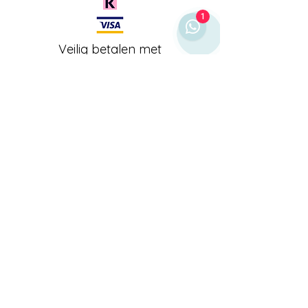
1
Veilig betalen met
BE0767911485
"Sprinkled with love and a dash of
sugar."