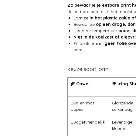
Zo bewaar je je eetbare print h
Je eetbare print blijft het mooist
Laat ze
in het plastic zakje o
Bewaar ze
op een droge, don
Houd de temperatuur
onder d
Niet in de koelkast of diepvr
En denk eraan:
geen folie ove
print.
keuze soort print
🌾 Ouwel
🍭 Icing Sh
Dun en mat
Glanzende
papier
suikerlaag
Budgetvriendelijk
Levendige
kleuren