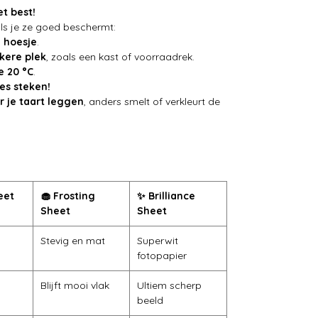
et best!
 als je ze goed beschermt:
f hoesje
.
kere plek
, zoals een kast of voorraadrek.
e 20 °C
.
ies steken!
r je taart leggen
, anders smelt of verkleurt de
eet
🧁 Frosting
✨ Brilliance
Sheet
Sheet
Stevig en mat
Superwit
fotopapier
Blijft mooi vlak
Ultiem scherp
beeld