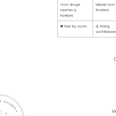
Voor droge
Ideaal voor
taarten &
fondant
koekjes
❌ Niet bij vocht
⚠️ Matig
vochtbeste
D
V