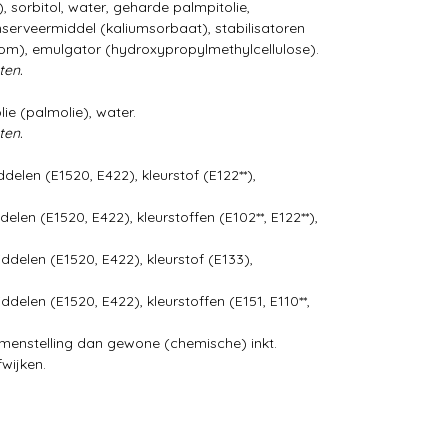
), sorbitol, water, geharde palmpitolie,
erveermiddel (kaliumsorbaat), stabilisatoren
om), emulgator (hydroxypropylmethylcellulose).
ten.
ie (palmolie), water.
ten.
elen (E1520, E422), kleurstof (E122**),
len (E1520, E422), kleurstoffen (E102**, E122**),
delen (E1520, E422), kleurstof (E133),
elen (E1520, E422), kleurstoffen (E151, E110**,
amenstelling dan gewone (chemische) inkt.
fwijken.