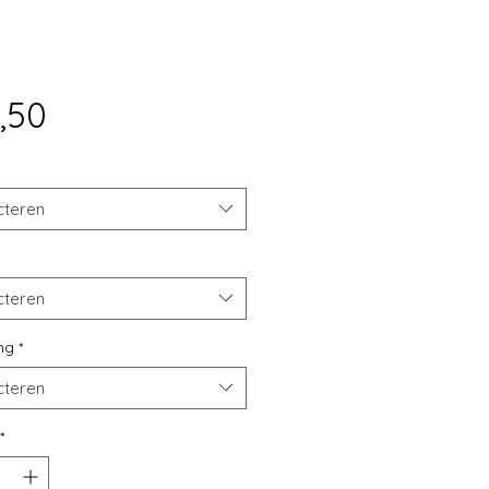
Prijs
,50
cteren
cteren
ng
*
cteren
*