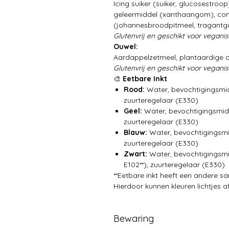
Icing suiker (suiker, glucosestroop
geleermiddel (xanthaangom), cons
(johannesbroodpitmeel, tragantg
Glutenvrij en geschikt voor veganis
Ouwel:
Aardappelzetmeel, plantaardige ol
Glutenvrij en geschikt voor veganis
🎨
Eetbare Inkt
Rood:
Water, bevochtigingsmidd
zuurteregelaar (E330)
Geel:
Water, bevochtigingsmidde
zuurteregelaar (E330)
Blauw:
Water, bevochtigingsmid
zuurteregelaar (E330)
Zwart:
Water, bevochtigingsmidd
E102**), zuurteregelaar (E330)
**Eetbare inkt heeft een andere s
Hierdoor kunnen kleuren lichtjes a
Bewaring