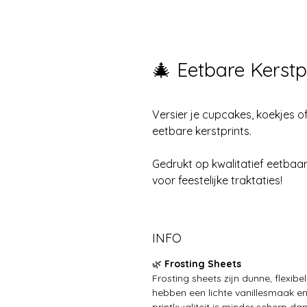
🎄 Eetbare Kerstp
Versier je cupcakes, koekjes o
eetbare kerstprints.
Gedrukt op kwalitatief eetbaar 
voor feestelijke traktaties!
INFO
🌿
Frosting Sheets
Frosting sheets zijn dunne, flexib
hebben een lichte vanillesmaak en 
printkwaliteit is minder scherp da