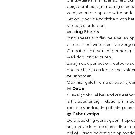
buigzaamheid zijn frosting sheets
ze bij voorkeur op een witte onde
Let op: door de zachtheid van het 
streepjes ontstaan.
🍬
Icing Sheets
Icing sheets zijn flexibele vellen 
en een mooi witte kleur. Ze zorgen
Omdat de inkt wat langer nodig he
werkdag langer duren.
Ze zijn ook perfect om eetbare sc
nog zacht zijn en laat ze vervolg
ze uitharden.
Ook hier geldt: lichte strepen tijde
🍥
Ouwel
Ouwel (ook wel bekend als eetba
is hittebestendig – ideaal om mee 
dan die van frosting of icing sheet
🧁
Gebruikstips
De afbeelding wordt geprint op ee
snijden. Je kunt de sheet direct 
gel of Crisco bevestigen op fonda