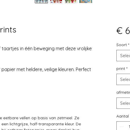
rints
€ 6
Soort
*
f taartjes in één beweging met deze vrolijke
Sele
print
*
papier met heldere, veilige kleuren. Perfect
Sele
afmeti
Sele
Aantal
ele eetbare vellen op basis van zetmeel. Ze
een lichtgrijze, half-transparante kleur. De
n bij eetbaar fotopapier, maar dankzij hun