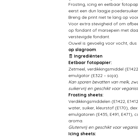
Frosting, icing en eetbaar fotopap
eerst een dun laagje poedersuike
Breng de print niet te lang op vo
Voor extra stevigheid of om afbee
op fondant of marsepein met daa
verstevigde fondant.
Ouwel is gevoelig voor vocht, dus 
op slagroom
.
🧾
Ingrediënten
Eetbaar fotopapier:
Zetmeel, verdikkingsmiddel (E1422
emulgator (E322 – soja).
Kan sporen bevatten van melk, zwav
suikervrij en geschikt voor veganis
Frosting sheets:
Verdikkingsmiddelen (E1422, E1412
water, suiker, kleurstof (E170), dex
emulgatoren (E435, E491, E471), c
aroma.
Glutenvrij en geschikt voor veganis
Icing sheets: