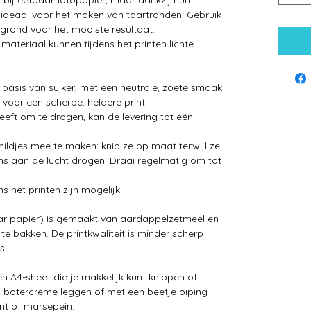
 ideaal voor het maken van taartranden. Gebruik
rgrond voor het mooiste resultaat.
materiaal kunnen tijdens het printen lichte
op basis van suiker, met een neutrale, zoete smaak
 voor een scherpe, heldere print.
eft om te drogen, kan de levering tot één
hildjes mee te maken: knip ze op maat terwijl ze
ens aan de lucht drogen. Draai regelmatig om tot
ns het printen zijn mogelijk.
ar papier) is gemaakt van aardappelzetmeel en
te bakken. De printkwaliteit is minder scherp
s.
n A4-sheet die je makkelijk kunt knippen of
op botercrème leggen of met een beetje piping
nt of marsepein.