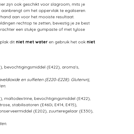
ier zijn ook geschikt voor slagroom, mits je
r aanbrengt om het oppervlak te egaliseren.
orhand aan voor het mooiste resultaat.
ldingen rechtop te zetten, bevestig je ze best
rachter een stukje gumpaste of met tylose
plak dit
niet met water
en gebruik het ook
niet
), bevochtigingsmiddel (E422), aroma’s,
eldioxide en sulfieten (E220–E228). Glutenvrij,
ten.
), maltodextrine, bevochtigingsmiddel (E422),
trose, stabilisatoren (E460i, E414, E415),
onserveermiddel (E202), zuurteregelaar (E330),
ten.