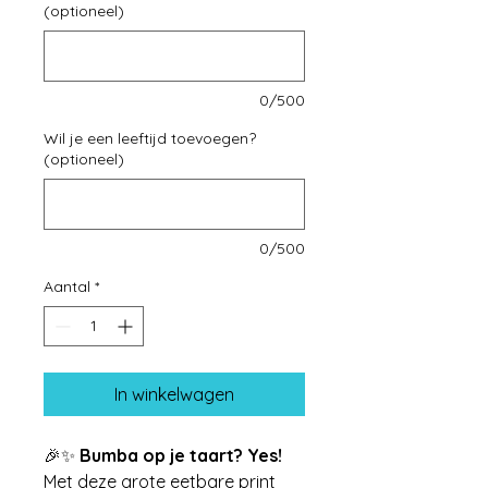
(optioneel)
0/500
Wil je een leeftijd toevoegen?
(optioneel)
0/500
Aantal
*
In winkelwagen
🎉✨
Bumba op je taart? Yes!
Met deze grote eetbare print