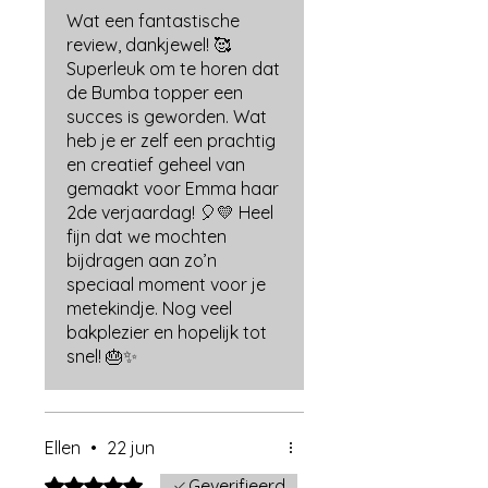
slagroom, mits je eerst een dun
Wat een fantastische
laagje poedersuiker aanbrengt om
review, dankjewel! 🥰
het oppervlak te egaliseren.
Superleuk om te horen dat
Breng de print niet te lang op
de Bumba topper een
voorhand aan voor het mooiste
succes is geworden. Wat
resultaat.
heb je er zelf een prachtig
Voor extra stevigheid of om
en creatief geheel van
afbeeldingen rechtop te zetten,
gemaakt voor Emma haar
bevestig je ze best op fondant of
2de verjaardag! 🎈💛 Heel
marsepein met daarachter een
fijn dat we mochten
stukje gumpaste of met tylose
bijdragen aan zo’n
verstevigde fondant.
speciaal moment voor je
Ouwel is gevoelig voor vocht, dus
metekindje. Nog veel
plak dit
niet met water
en gebruik
bakplezier en hopelijk tot
het ook
niet op slagroom
.
snel! 🎂✨
🧾
Ingrediënten
Eetbaar fotopapier:
Zetmeel, verdikkingsmiddel (E1422),
bevochtigingsmiddel (E422),
Ellen
•
22 jun
aroma’s, emulgator (E322 – soja).
Kan sporen bevatten van melk,
Beoordeeld met 5 uit 5 sterren.
Geverifieerd