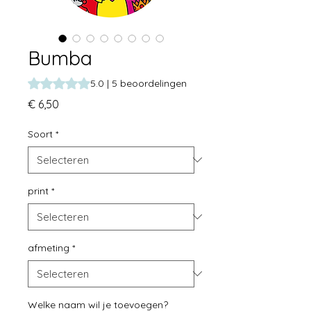
Bumba
Waardering is 5.0 op vijf sterren op basis van 5 beoordeli
5.0 | 5 beoordelingen
Prijs
€ 6,50
Soort
*
print
*
afmeting
*
Welke naam wil je toevoegen?