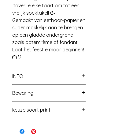
tover je elke taart om tot een
vrolijk spektakel! 🥳
Gemaakt van eetbaar-papier en
super makkelijk aan te brengen
op een gladde ondergrond
zoals botercrème of fondant.
Laat het feestje maar beginnen!
🎂🎈
INFO
🌿
Frosting Sheets
Bewaring
Frosting sheets zijn dunne, flexibele
eetbare vellen op basis van
Zo bewaar je je eetbare print het
zetmeel. Ze hebben een lichte
keuze soort print
best!
vanillesmaak en een lichtgrijze, half-
Je eetbare print blijft het mooist als
transparante kleur. De printkwaliteit
je ze goed beschermt:
🌾 Ouwel
🍭 Icing Sheet
🧁
is minder scherp dan bij eetbaar
Laat ze
in het plastic zakje of
Frosting
fotopapier, maar dankzij hun
hoesje
.