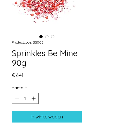
Productcode: BS003
Sprinkles Be Mine
90g
Prijs
€ 6,41
Aantal
*
In winkelwagen