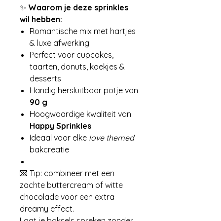
✨
Waarom je deze sprinkles
wil hebben:
Romantische mix met hartjes
& luxe afwerking
Perfect voor cupcakes,
taarten, donuts, koekjes &
desserts
Handig hersluitbaar potje van
90 g
Hoogwaardige kwaliteit van
Happy Sprinkles
Ideaal voor elke
love themed
bakcreatie
💌 Tip: combineer met een
zachte buttercream of witte
chocolade voor een extra
dreamy effect.
Laat je baksels spreken zonder