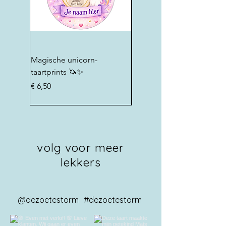
Magische unicorn-
cijfer unicorn taartprint
taartprints 🦄✨
Prijs
€ 6,50
Prijs
€ 6,50
volg voor meer
lekkers
@dezoetestorm
#dezoetestorm