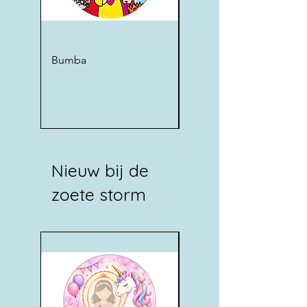
Bumba
KPop Demon Hunters
Nieuw bij de
zoete storm